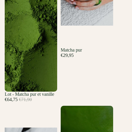
Matcha pur
€29,95
Promotion
Lot - Matcha pur et vanille
Prix promotionnel
€64,75
Prix régulier
€71,90
Matcha pur
Coffret Cadeau Matcha Découverte